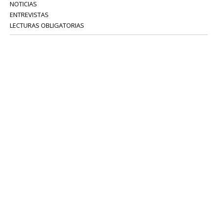
NOTICIAS
ENTREVISTAS
LECTURAS OBLIGATORIAS
SERVICIOS
COLABORADORES
Tel: 52 08 18 75
info@portavoz.tv
Términos y Condiciones
Política de Privacidad
CONTÁCTANOS