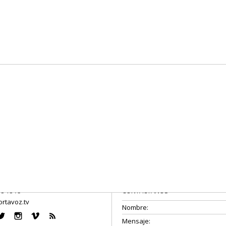
08 18 75
CONTÁCTANOS
rtavoz.tv