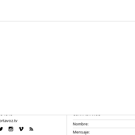
08 18 75
CONTÁCTANOS
rtavoz.tv