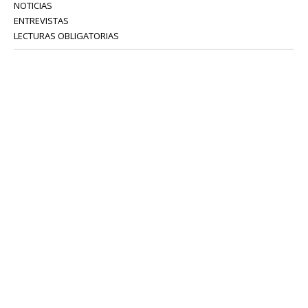
NOTICIAS
ENTREVISTAS
LECTURAS OBLIGATORIAS
SERVICIOS
COLABORADORES
Tel: 52 08 18 75
info@portavoz.tv
Términos y Condiciones
Política de Privacidad
CONTÁCTANOS