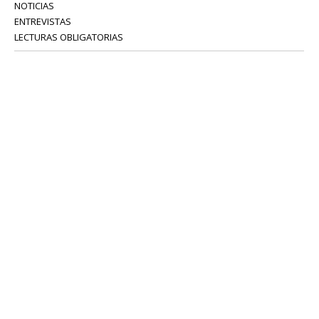
NOTICIAS
ENTREVISTAS
LECTURAS OBLIGATORIAS
SERVICIOS
COLABORADORES
Tel: 52 08 18 75
info@portavoz.tv
Términos y Condiciones
Política de Privacidad
CONTÁCTANOS