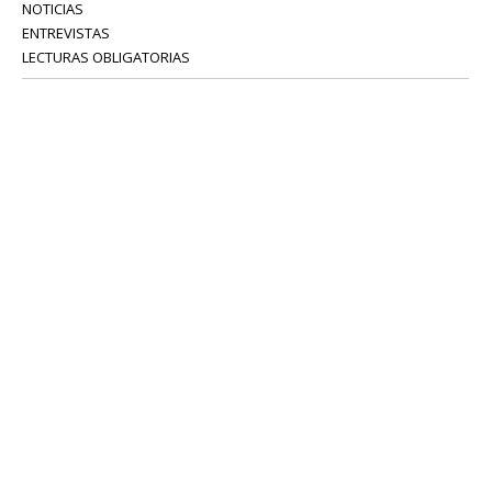
NOTICIAS
ENTREVISTAS
LECTURAS OBLIGATORIAS
SERVICIOS
COLABORADORES
Tel: 52 08 18 75
info@portavoz.tv
Términos y Condiciones
Política de Privacidad
CONTÁCTANOS