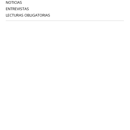
NOTICIAS
ENTREVISTAS
LECTURAS OBLIGATORIAS
SERVICIOS
COLABORADORES
Tel: 52 08 18 75
info@portavoz.tv
Términos y Condiciones
Política de Privacidad
CONTÁCTANOS