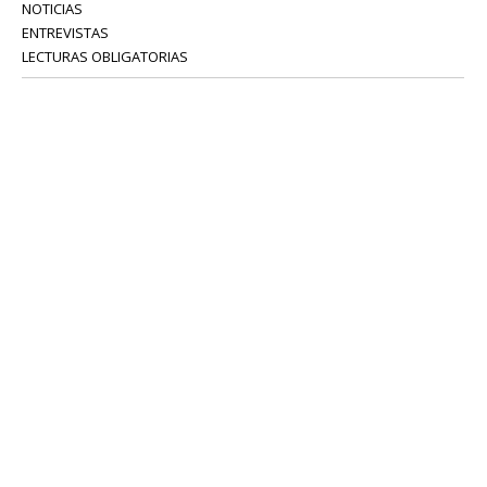
NOTICIAS
ENTREVISTAS
LECTURAS OBLIGATORIAS
SERVICIOS
COLABORADORES
Tel: 52 08 18 75
info@portavoz.tv
Términos y Condiciones
Política de Privacidad
CONTÁCTANOS