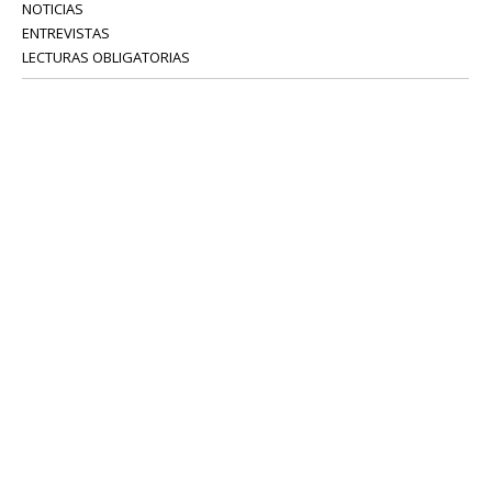
NOTICIAS
ENTREVISTAS
LECTURAS OBLIGATORIAS
SERVICIOS
COLABORADORES
Tel: 52 08 18 75
info@portavoz.tv
Términos y Condiciones
Política de Privacidad
CONTÁCTANOS