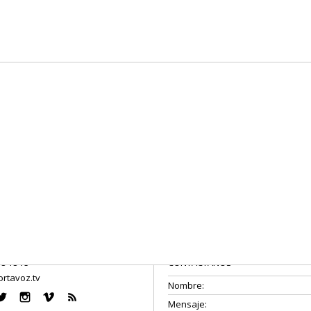
08 18 75
CONTÁCTANOS
rtavoz.tv