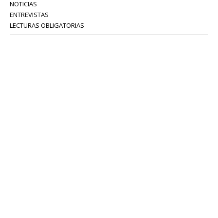
NOTICIAS
ENTREVISTAS
LECTURAS OBLIGATORIAS
SERVICIOS
COLABORADORES
Tel: 52 08 18 75
info@portavoz.tv
Términos y Condiciones
Política de Privacidad
CONTÁCTANOS