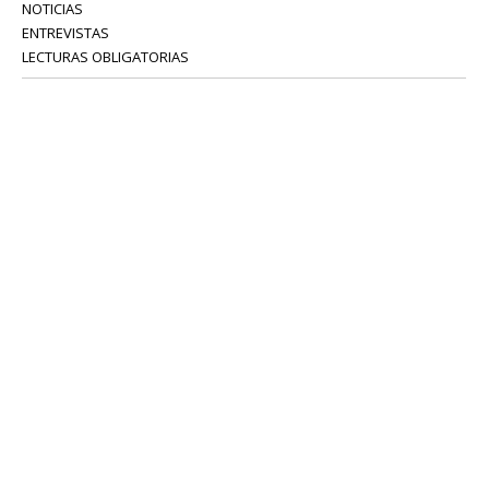
NOTICIAS
ENTREVISTAS
LECTURAS OBLIGATORIAS
SERVICIOS
COLABORADORES
Tel: 52 08 18 75
info@portavoz.tv
Términos y Condiciones
Política de Privacidad
CONTÁCTANOS