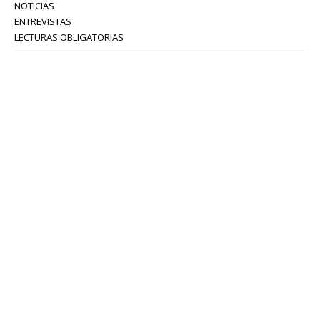
NOTICIAS
ENTREVISTAS
LECTURAS OBLIGATORIAS
SERVICIOS
COLABORADORES
Tel: 52 08 18 75
info@portavoz.tv
Términos y Condiciones
Política de Privacidad
CONTÁCTANOS