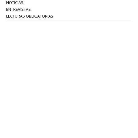
NOTICIAS
ENTREVISTAS
LECTURAS OBLIGATORIAS
SERVICIOS
COLABORADORES
Tel: 52 08 18 75
info@portavoz.tv
Términos y Condiciones
Política de Privacidad
CONTÁCTANOS