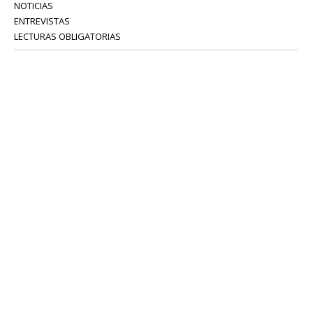
NOTICIAS
ENTREVISTAS
LECTURAS OBLIGATORIAS
SERVICIOS
COLABORADORES
Tel: 52 08 18 75
info@portavoz.tv
Términos y Condiciones
Política de Privacidad
CONTÁCTANOS