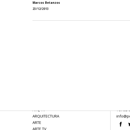
Marcos Betanzos
23/12/2013
ARQ TV
Tel: 52 
ARQUITECTURA
info@po
ARTE
ARTE TV