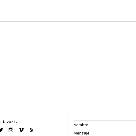
08 18 75
CONTÁCTANOS
rtavoz.tv