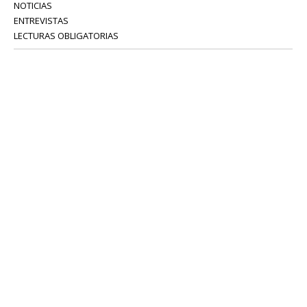
NOTICIAS
ENTREVISTAS
LECTURAS OBLIGATORIAS
SERVICIOS
COLABORADORES
Tel: 52 08 18 75
info@portavoz.tv
Términos y Condiciones
Política de Privacidad
CONTÁCTANOS