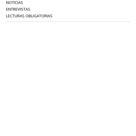
NOTICIAS
ENTREVISTAS
LECTURAS OBLIGATORIAS
SERVICIOS
COLABORADORES
Tel: 52 08 18 75
info@portavoz.tv
Términos y Condiciones
Política de Privacidad
CONTÁCTANOS