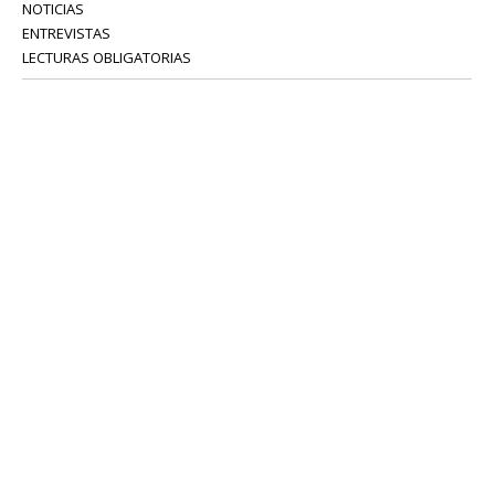
NOTICIAS
ENTREVISTAS
LECTURAS OBLIGATORIAS
SERVICIOS
COLABORADORES
Tel: 52 08 18 75
info@portavoz.tv
Términos y Condiciones
Política de Privacidad
CONTÁCTANOS