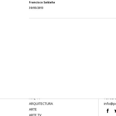
Francisco Saldaña
30/05/2013
ARQ TV
Tel: 52 
ARQUITECTURA
info@po
ARTE
ARTE TV