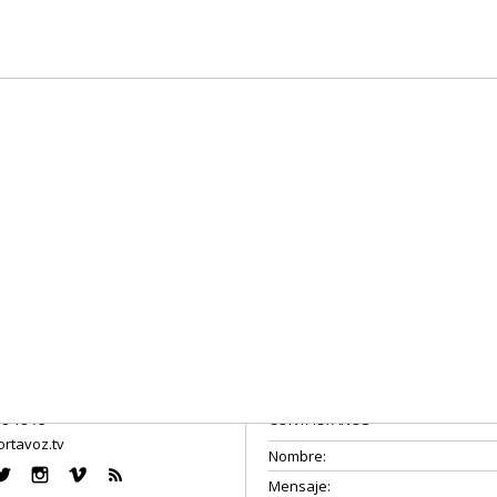
08 18 75
CONTÁCTANOS
rtavoz.tv