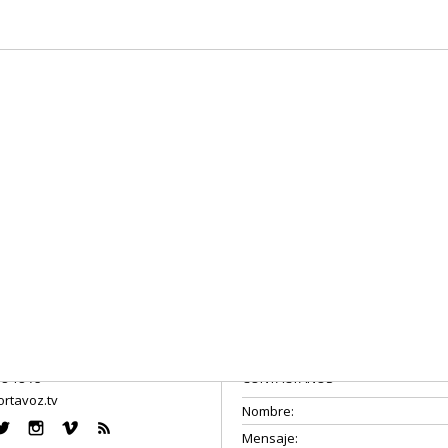
08 18 75
CONTÁCTANOS
rtavoz.tv