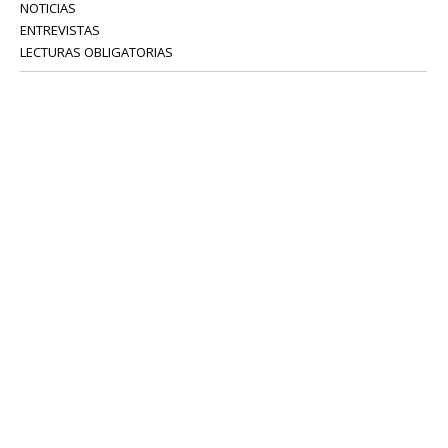
NOTICIAS
ENTREVISTAS
LECTURAS OBLIGATORIAS
SERVICIOS
COLABORADORES
Tel: 52 08 18 75
info@portavoz.tv
Términos y Condiciones
Política de Privacidad
CONTÁCTANOS