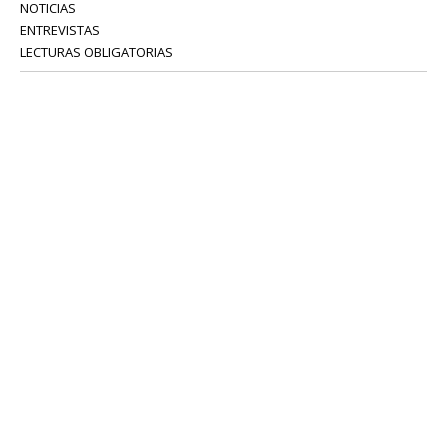
NOTICIAS
ENTREVISTAS
LECTURAS OBLIGATORIAS
SERVICIOS
COLABORADORES
Tel: 52 08 18 75
info@portavoz.tv
Términos y Condiciones
Política de Privacidad
CONTÁCTANOS