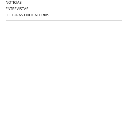
NOTICIAS
ENTREVISTAS
LECTURAS OBLIGATORIAS
SERVICIOS
COLABORADORES
Tel: 52 08 18 75
info@portavoz.tv
Términos y Condiciones
Política de Privacidad
CONTÁCTANOS