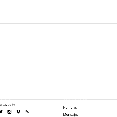
08 18 75
CONTÁCTANOS
rtavoz.tv