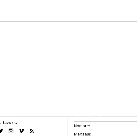
08 18 75
CONTÁCTANOS
rtavoz.tv