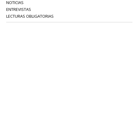
NOTICIAS
ENTREVISTAS
LECTURAS OBLIGATORIAS
SERVICIOS
COLABORADORES
Tel: 52 08 18 75
info@portavoz.tv
Términos y Condiciones
Política de Privacidad
CONTÁCTANOS