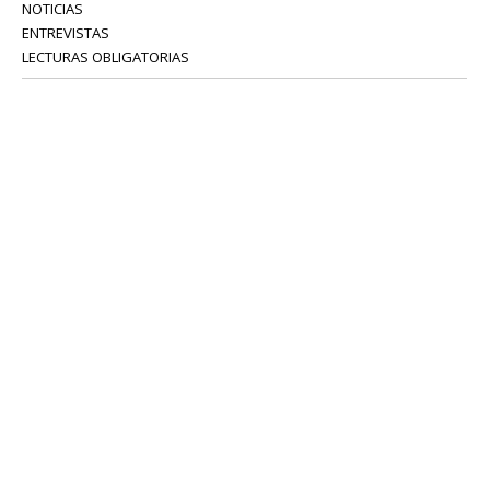
NOTICIAS
ENTREVISTAS
LECTURAS OBLIGATORIAS
SERVICIOS
COLABORADORES
Tel: 52 08 18 75
info@portavoz.tv
Términos y Condiciones
Política de Privacidad
CONTÁCTANOS