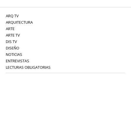
ARQ TV
ARQUITECTURA
ARTE
ARTE TV
DIS TV
DISEÑO
NOTICIAS
ENTREVISTAS
LECTURAS OBLIGATORIAS
SERVICIOS
COLABORADORES
Tel: 52 08 18 75
info@portavoz.tv