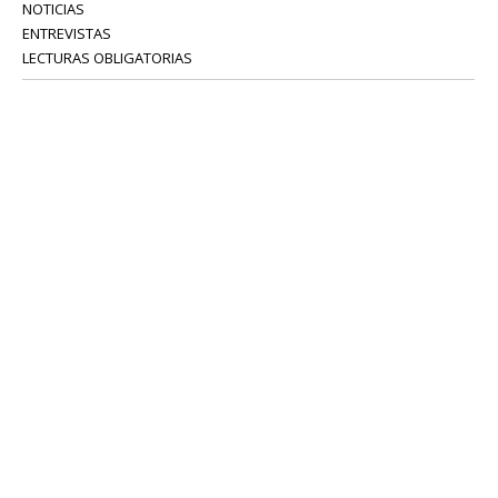
NOTICIAS
ENTREVISTAS
LECTURAS OBLIGATORIAS
SERVICIOS
COLABORADORES
Tel: 52 08 18 75
info@portavoz.tv
Términos y Condiciones
Política de Privacidad
CONTÁCTANOS