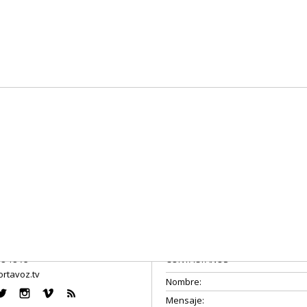
08 18 75
CONTÁCTANOS
rtavoz.tv