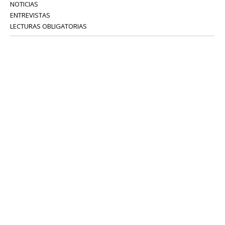
NOTICIAS
ENTREVISTAS
LECTURAS OBLIGATORIAS
SERVICIOS
COLABORADORES
Tel: 52 08 18 75
info@portavoz.tv
Términos y Condiciones
Política de Privacidad
CONTÁCTANOS