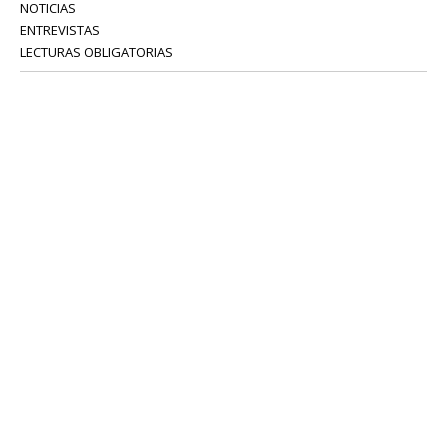
NOTICIAS
ENTREVISTAS
LECTURAS OBLIGATORIAS
SERVICIOS
COLABORADORES
Tel: 52 08 18 75
info@portavoz.tv
Términos y Condiciones
Política de Privacidad
CONTÁCTANOS