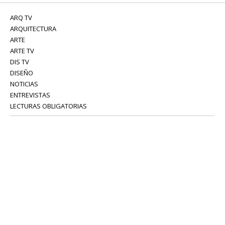
ARQ TV
ARQUITECTURA
ARTE
ARTE TV
DIS TV
DISEÑO
NOTICIAS
ENTREVISTAS
LECTURAS OBLIGATORIAS
SERVICIOS
COLABORADORES
Tel: 52 08 18 75
info@portavoz.tv
Términos y Condiciones