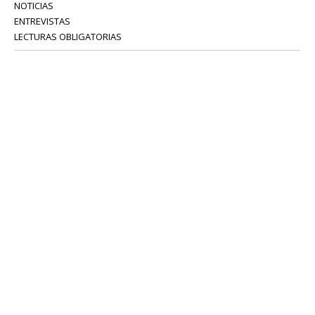
NOTICIAS
ENTREVISTAS
LECTURAS OBLIGATORIAS
SERVICIOS
COLABORADORES
Tel: 52 08 18 75
info@portavoz.tv
Términos y Condiciones
Política de Privacidad
CONTÁCTANOS