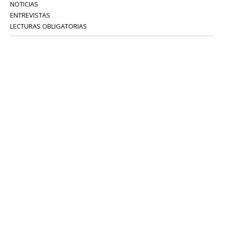
NOTICIAS
ENTREVISTAS
LECTURAS OBLIGATORIAS
SERVICIOS
COLABORADORES
Tel: 52 08 18 75
info@portavoz.tv
Términos y Condiciones
Política de Privacidad
CONTÁCTANOS