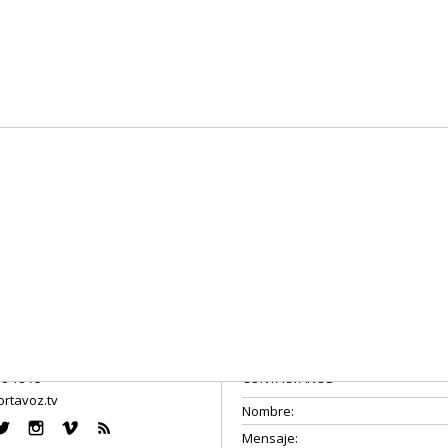
08 18 75
CONTÁCTANOS
rtavoz.tv